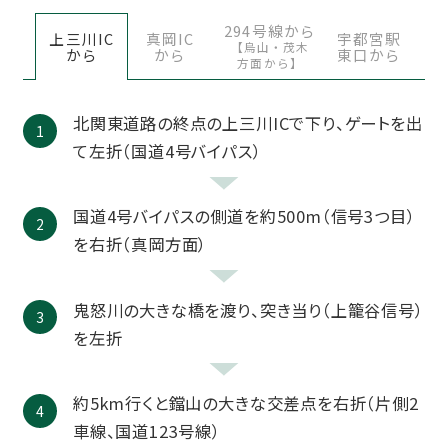
294号線から
上三川IC
真岡IC
宇都宮駅
【烏山・茂木
から
から
東口から
方面から】
北関東道路の終点の上三川ICで下り、ゲートを出
て左折（国道4号バイパス）
国道4号バイパスの側道を約500m（信号3つ目）
を右折（真岡方面）
鬼怒川の大きな橋を渡り、突き当り（上籠谷信号）
を左折
約5km行くと鐺山の大きな交差点を右折（片側2
車線、国道123号線）